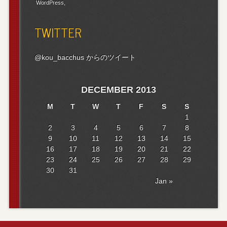
WordPress
TWITTER
@kou_bacchus からのツイート
DECEMBER 2013
M
T
W
T
F
S
S
1
2
3
4
5
6
7
8
9
10
11
12
13
14
15
16
17
18
19
20
21
22
23
24
25
26
27
28
29
30
31
Jan »