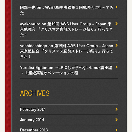
阿部一也
on
JAWS-UG中央線第１回勉強会に行ってみ
た
ayakomuro
on
第19回 AWS User Group – Japan 東
京勉強会 『クリスマス直前ストレージ祭り』行ってき
た！
yoshidashingo
on
第19回 AWS User Group – Japan
東京勉強会 『クリスマス直前ストレージ祭り』行って
きた！
Yurtdisi Egitim
on
～LPICじゃ学べないLinux講座編
～ 1.超絶高速オペレーションの種
ARCHIVES
February 2014
January 2014
December 2013