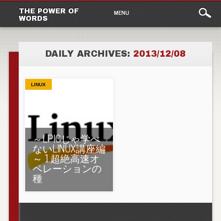
Main
Skip to content
THE POWER OF
MENU
WORDS
menu
DAILY ARCHIVES:
2013/12/08
LINUX
～LPICじゃ学べ
ないLINUX講座編
～ 1.超絶高速オ
ペレーションの
種