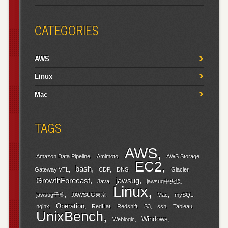
CATEGORIES
AWS
Linux
Mac
TAGS
AWS
Amazon Data Pipeline
Amimoto
AWS Storage
EC2
bash
Gateway VTL
CDP
DNS
Glacier
GrowthForecast
jawsug
Java
jawsug中央線
Linux
jawsug千葉
JAWSUG東京
Mac
mySQL
Operation
nginx
RedHat
Redshift
S3
ssh
Tableau
UnixBench
Windows
Weblogic