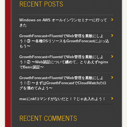
RECENT POSTS
Windows on AWS オールインワンセミナーに行って
きた
GrowthForecast+FluentdでWeb管理を素敵にしよ
う！③ 〜各種OSリソースをGrowthForecastにぶっ込
もう〜
GrowthForecast+FluentdでWeb管理を素敵にしよ
う！② 〜Web認証について纏めて、とりあえずnginx
でBasic認証〜
GrowthForecast+FluentdでWeb管理を素敵にしよ
う！① 〜まずはGrowthForecastでCloudWatchのロ
グを溜めてみよう〜
macにnkfコマンドがないだと！？じゃあ入れよう！
RECENT COMMENTS