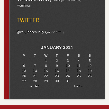
Windows
Weblogic
WordPress
TWITTER
@kou_bacchus からのツイート
JANUARY 2014
M
T
W
T
F
S
S
1
2
3
4
5
6
7
8
9
10
11
12
13
14
15
16
17
18
19
20
21
22
23
24
25
26
27
28
29
30
31
« Dec
Feb »