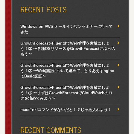
RECENT POSTS
Windows on AWS オールインワンセミナーに行って
きた
GrowthForecast+FluentdでWeb管理を素敵にしよ
う！③ 〜各種OSリソースをGrowthForecastにぶっ込
もう〜
GrowthForecast+FluentdでWeb管理を素敵にしよ
う！② 〜Web認証について纏めて、とりあえずnginx
でBasic認証〜
GrowthForecast+FluentdでWeb管理を素敵にしよ
う！① 〜まずはGrowthForecastでCloudWatchのロ
グを溜めてみよう〜
macにnkfコマンドがないだと！？じゃあ入れよう！
RECENT COMMENTS