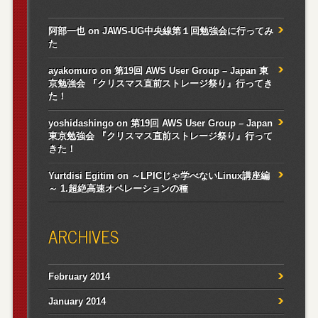
阿部一也
on
JAWS-UG中央線第１回勉強会に行ってみ
た
ayakomuro
on
第19回 AWS User Group – Japan 東
京勉強会 『クリスマス直前ストレージ祭り』行ってき
た！
yoshidashingo
on
第19回 AWS User Group – Japan
東京勉強会 『クリスマス直前ストレージ祭り』行って
きた！
Yurtdisi Egitim
on
～LPICじゃ学べないLinux講座編
～ 1.超絶高速オペレーションの種
ARCHIVES
February 2014
January 2014