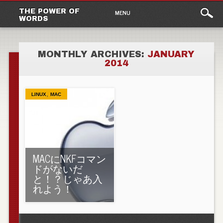
Main
Skip to content
THE POWER OF
MENU
WORDS
menu
MONTHLY ARCHIVES:
JANUARY
2014
,
LINUX
MAC
MACにNKFコマン
ドがないだ
と！？じゃあ入
れよう！