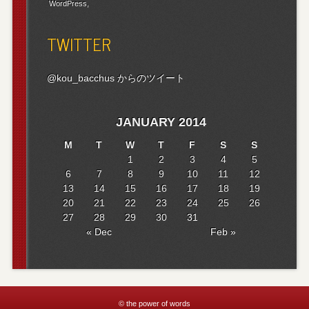
WordPress
TWITTER
@kou_bacchus からのツイート
JANUARY 2014
M
T
W
T
F
S
S
1
2
3
4
5
6
7
8
9
10
11
12
13
14
15
16
17
18
19
20
21
22
23
24
25
26
27
28
29
30
31
« Dec
Feb »
© the power of words