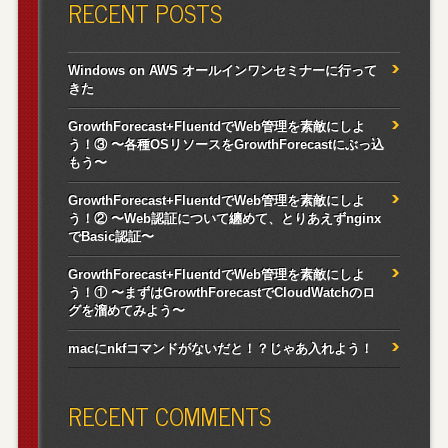
RECENT POSTS
Windows on AWS オールインワンセミナーに行って
きた
GrowthForecast+FluentdでWeb管理を素敵にしよ
う！③ 〜各種OSリソースをGrowthForecastにぶっ込
もう〜
GrowthForecast+FluentdでWeb管理を素敵にしよ
う！② 〜Web認証について纏めて、とりあえずnginx
でBasic認証〜
GrowthForecast+FluentdでWeb管理を素敵にしよ
う！① 〜まずはGrowthForecastでCloudWatchのロ
グを溜めてみよう〜
macにnkfコマンドがないだと！？じゃあ入れよう！
RECENT COMMENTS