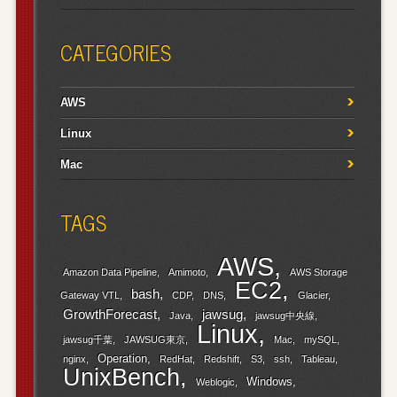
CATEGORIES
AWS
Linux
Mac
TAGS
AWS
Amazon Data Pipeline
Amimoto
AWS Storage
EC2
bash
Gateway VTL
CDP
DNS
Glacier
GrowthForecast
jawsug
Java
jawsug中央線
Linux
jawsug千葉
JAWSUG東京
Mac
mySQL
Operation
nginx
RedHat
Redshift
S3
ssh
Tableau
UnixBench
Windows
Weblogic