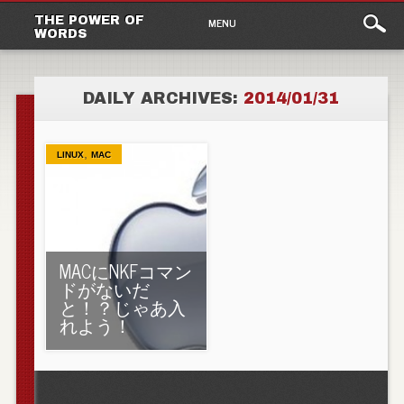
Main
Skip to content
THE POWER OF
MENU
WORDS
menu
DAILY ARCHIVES:
2014/01/31
,
LINUX
MAC
MACにNKFコマン
ドがないだ
と！？じゃあ入
れよう！