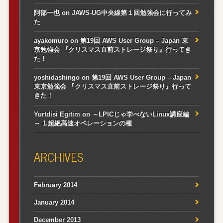
阿部一也
on
JAWS-UG中央線第１回勉強会に行ってみ
た
ayakomuro
on
第19回 AWS User Group – Japan 東
京勉強会 『クリスマス直前ストレージ祭り』行ってき
た！
yoshidashingo
on
第19回 AWS User Group – Japan
東京勉強会 『クリスマス直前ストレージ祭り』行って
きた！
Yurtdisi Egitim
on
～LPICじゃ学べないLinux講座編
～ 1.超絶高速オペレーションの種
ARCHIVES
February 2014
January 2014
December 2013