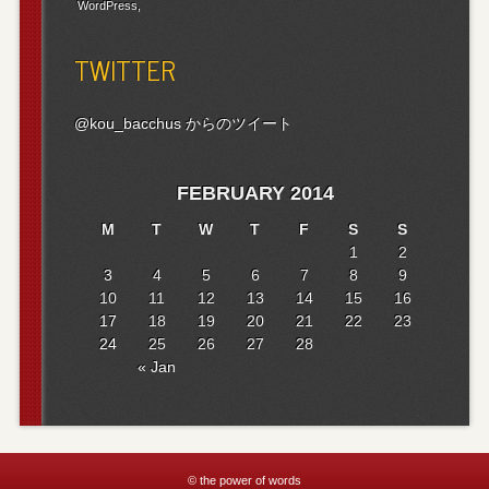
WordPress
TWITTER
@kou_bacchus からのツイート
FEBRUARY 2014
M
T
W
T
F
S
S
1
2
3
4
5
6
7
8
9
10
11
12
13
14
15
16
17
18
19
20
21
22
23
24
25
26
27
28
« Jan
© the power of words