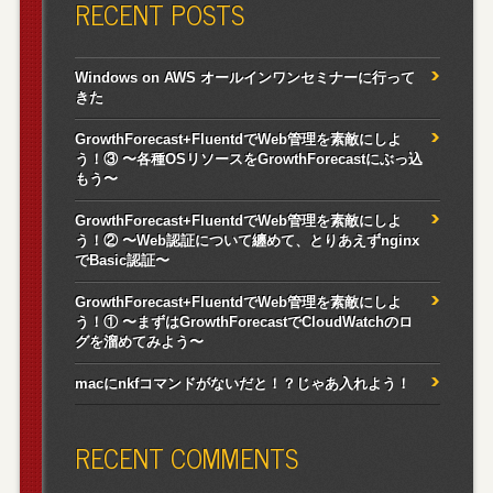
RECENT POSTS
Windows on AWS オールインワンセミナーに行って
きた
GrowthForecast+FluentdでWeb管理を素敵にしよ
う！③ 〜各種OSリソースをGrowthForecastにぶっ込
もう〜
GrowthForecast+FluentdでWeb管理を素敵にしよ
う！② 〜Web認証について纏めて、とりあえずnginx
でBasic認証〜
GrowthForecast+FluentdでWeb管理を素敵にしよ
う！① 〜まずはGrowthForecastでCloudWatchのロ
グを溜めてみよう〜
macにnkfコマンドがないだと！？じゃあ入れよう！
RECENT COMMENTS