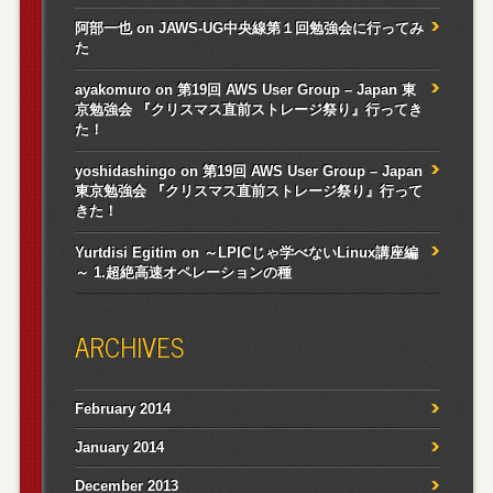
阿部一也
on
JAWS-UG中央線第１回勉強会に行ってみ
た
ayakomuro
on
第19回 AWS User Group – Japan 東
京勉強会 『クリスマス直前ストレージ祭り』行ってき
た！
yoshidashingo
on
第19回 AWS User Group – Japan
東京勉強会 『クリスマス直前ストレージ祭り』行って
きた！
Yurtdisi Egitim
on
～LPICじゃ学べないLinux講座編
～ 1.超絶高速オペレーションの種
ARCHIVES
February 2014
January 2014
December 2013