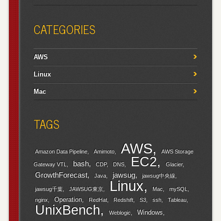
CATEGORIES
AWS
Linux
Mac
TAGS
AWS
Amazon Data Pipeline
Amimoto
AWS Storage
EC2
bash
Gateway VTL
CDP
DNS
Glacier
GrowthForecast
jawsug
Java
jawsug中央線
Linux
jawsug千葉
JAWSUG東京
Mac
mySQL
Operation
nginx
RedHat
Redshift
S3
ssh
Tableau
UnixBench
Windows
Weblogic