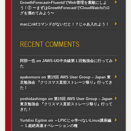
GrowthForecast+FluentdでWeb管理を素敵にしよ
う！① 〜まずはGrowthForecastでCloudWatchのロ
グを溜めてみよう〜
macにnkfコマンドがないだと！？じゃあ入れよう！
RECENT COMMENTS
阿部一也
on
JAWS-UG中央線第１回勉強会に行ってみ
た
ayakomuro
on
第19回 AWS User Group – Japan 東
京勉強会 『クリスマス直前ストレージ祭り』行ってき
た！
yoshidashingo
on
第19回 AWS User Group – Japan
東京勉強会 『クリスマス直前ストレージ祭り』行って
きた！
Yurtdisi Egitim
on
～LPICじゃ学べないLinux講座編
～ 1.超絶高速オペレーションの種