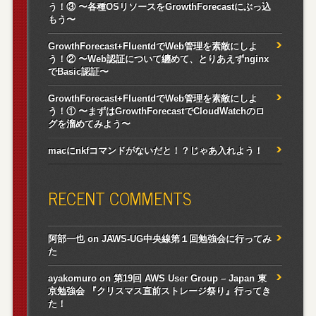
う！③ 〜各種OSリソースをGrowthForecastにぶっ込
もう〜
GrowthForecast+FluentdでWeb管理を素敵にしよ
う！② 〜Web認証について纏めて、とりあえずnginx
でBasic認証〜
GrowthForecast+FluentdでWeb管理を素敵にしよ
う！① 〜まずはGrowthForecastでCloudWatchのロ
グを溜めてみよう〜
macにnkfコマンドがないだと！？じゃあ入れよう！
RECENT COMMENTS
阿部一也
on
JAWS-UG中央線第１回勉強会に行ってみ
た
ayakomuro
on
第19回 AWS User Group – Japan 東
京勉強会 『クリスマス直前ストレージ祭り』行ってき
た！