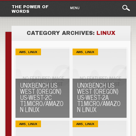
Main
Skip to content
THE POWER OF
MENU
WORDS
menu
CATEGORY ARCHIVES:
LINUX
,
,
AWS
LINUX
AWS
LINUX
UNIXBENCH US
UNIXBENCH US
WEST (OREGON)
WEST (OREGON)
US-WEST-2C
US-WEST-2A
T1.MICRO/AMAZO
T1.MICRO/AMAZO
N LINUX
N LINUX
,
,
AWS
LINUX
AWS
LINUX