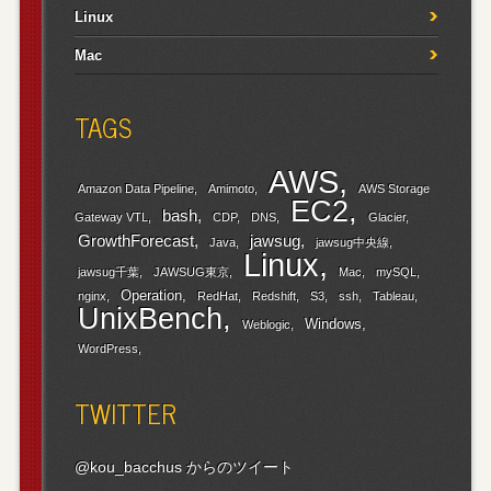
Linux
Mac
TAGS
AWS
Amazon Data Pipeline
Amimoto
AWS Storage
EC2
bash
Gateway VTL
CDP
DNS
Glacier
GrowthForecast
jawsug
Java
jawsug中央線
Linux
jawsug千葉
JAWSUG東京
Mac
mySQL
Operation
nginx
RedHat
Redshift
S3
ssh
Tableau
UnixBench
Windows
Weblogic
WordPress
TWITTER
@kou_bacchus からのツイート