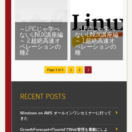
～LPICじゃ学べ
～LPICじゃ学べ
ないLINUX講座編
ないLINUX講座編
～ 2.超絶高速オ
～ 1.超絶高速オ
ペレーションの
ペレーションの
種Z
種
Page 3 of 3
1
2
3
RECENT POSTS
Windows on AWS オールインワンセミナーに行って
きた
GrowthForecast+FluentdでWeb管理を素敵にしよ