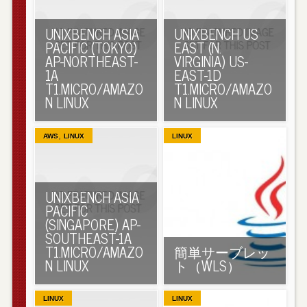
UNIXBENCH ASIA
UNIXBENCH US
PACIFIC (TOKYO)
EAST (N.
AP-NORTHEAST-
VIRGINIA) US-
1A
EAST-1D
T1.MICRO/AMAZO
T1.MICRO/AMAZO
N LINUX
N LINUX
,
AWS
LINUX
LINUX
UNIXBENCH ASIA
PACIFIC
(SINGAPORE) AP-
SOUTHEAST-1A
T1.MICRO/AMAZO
簡単サーブレッ
N LINUX
ト（WLS）
LINUX
LINUX