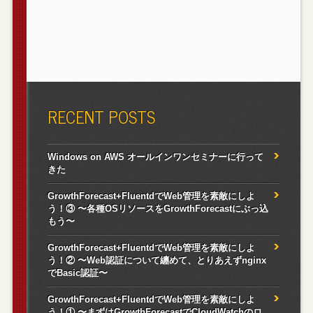
RECENT POSTS
Windows on AWS オールインワンセミナーに行って
きた
GrowthForecast+FluentdでWeb管理を素敵にしよ
う！③ 〜各種OSリソースをGrowthForecastにぶっ込
もう〜
GrowthForecast+FluentdでWeb管理を素敵にしよ
う！② 〜Web認証について纏めて、とりあえずnginx
でBasic認証〜
GrowthForecast+FluentdでWeb管理を素敵にしよ
う！① 〜まずはGrowthForecastでCloudWatchのロ