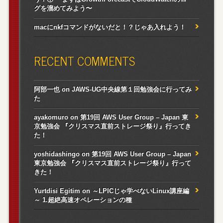
グを溜めてみよう〜
macにnkfコマンドがないだと！？じゃあ入れよう！
RECENT COMMENTS
阿部一也
on
JAWS-UG中央線第１回勉強会に行ってみ
た
ayakomuro
on
第19回 AWS User Group – Japan 東
京勉強会 『クリスマス直前ストレージ祭り』行ってき
た！
yoshidashingo
on
第19回 AWS User Group – Japan
東京勉強会 『クリスマス直前ストレージ祭り』行って
きた！
Yurtdisi Egitim
on
～LPICじゃ学べないLinux講座編
～ 1.超絶高速オペレーションの種