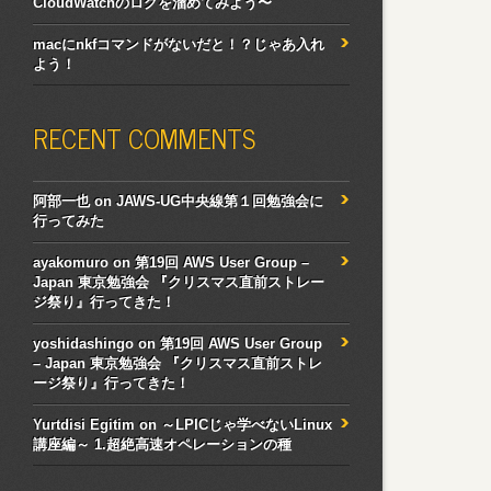
CloudWatchのログを溜めてみよう〜
macにnkfコマンドがないだと！？じゃあ入れ
よう！
RECENT COMMENTS
阿部一也
on
JAWS-UG中央線第１回勉強会に
行ってみた
ayakomuro
on
第19回 AWS User Group –
Japan 東京勉強会 『クリスマス直前ストレー
ジ祭り』行ってきた！
yoshidashingo
on
第19回 AWS User Group
– Japan 東京勉強会 『クリスマス直前ストレ
ージ祭り』行ってきた！
Yurtdisi Egitim
on
～LPICじゃ学べないLinux
講座編～ 1.超絶高速オペレーションの種