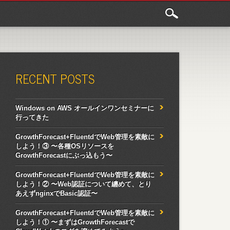
RECENT POSTS
Windows on AWS オールインワンセミナーに
行ってきた
GrowthForecast+FluentdでWeb管理を素敵に
しよう！③ 〜各種OSリソースを
GrowthForecastにぶっ込もう〜
GrowthForecast+FluentdでWeb管理を素敵に
しよう！② 〜Web認証について纏めて、とり
あえずnginxでBasic認証〜
GrowthForecast+FluentdでWeb管理を素敵に
しよう！① 〜まずはGrowthForecastで