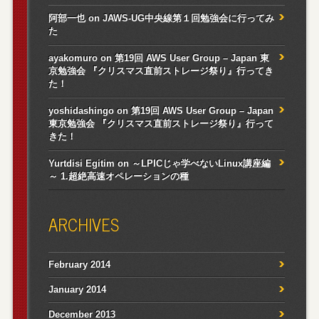
阿部一也
on
JAWS-UG中央線第１回勉強会に行ってみ
た
ayakomuro
on
第19回 AWS User Group – Japan 東
京勉強会 『クリスマス直前ストレージ祭り』行ってき
た！
yoshidashingo
on
第19回 AWS User Group – Japan
東京勉強会 『クリスマス直前ストレージ祭り』行って
きた！
Yurtdisi Egitim
on
～LPICじゃ学べないLinux講座編
～ 1.超絶高速オペレーションの種
ARCHIVES
February 2014
January 2014
December 2013