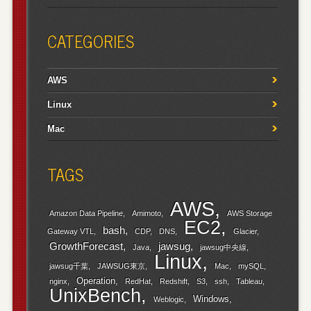
CATEGORIES
AWS
Linux
Mac
TAGS
AWS
Amazon Data Pipeline
Amimoto
AWS Storage
EC2
bash
Gateway VTL
CDP
DNS
Glacier
GrowthForecast
jawsug
Java
jawsug中央線
Linux
jawsug千葉
JAWSUG東京
Mac
mySQL
Operation
nginx
RedHat
Redshift
S3
ssh
Tableau
UnixBench
Windows
Weblogic