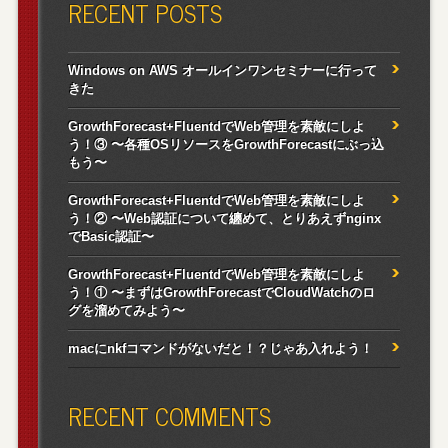
RECENT POSTS
Windows on AWS オールインワンセミナーに行って
きた
GrowthForecast+FluentdでWeb管理を素敵にしよ
う！③ 〜各種OSリソースをGrowthForecastにぶっ込
もう〜
GrowthForecast+FluentdでWeb管理を素敵にしよ
う！② 〜Web認証について纏めて、とりあえずnginx
でBasic認証〜
GrowthForecast+FluentdでWeb管理を素敵にしよ
う！① 〜まずはGrowthForecastでCloudWatchのロ
グを溜めてみよう〜
macにnkfコマンドがないだと！？じゃあ入れよう！
RECENT COMMENTS