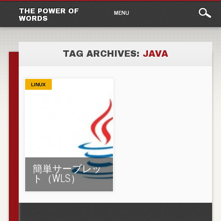
Main
Skip to content
THE POWER OF
MENU
WORDS
menu
TAG ARCHIVES:
JAVA
LINUX
簡単サーブレッ
ト（WLS）