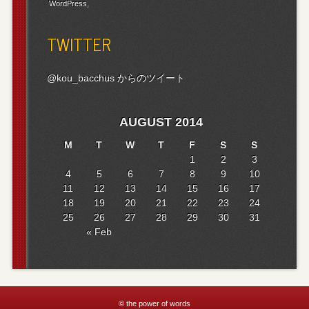
WordPress
TWITTER
@kou_bacchus からのツイート
AUGUST 2014
M
T
W
T
F
S
S
1
2
3
4
5
6
7
8
9
10
11
12
13
14
15
16
17
18
19
20
21
22
23
24
25
26
27
28
29
30
31
« Feb
© the power of words