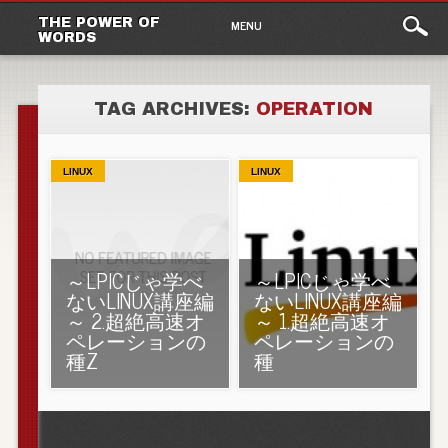
Main
Skip to content
THE POWER OF
MENU
WORDS
menu
TAG ARCHIVES:
OPERATION
LINUX
LINUX
～LPICじゃ学べ
～LPICじゃ学べ
ないLINUX講座編
ないLINUX講座編
～ 2.超絶高速オ
～ 1.超絶高速オ
ペレーションの
ペレーションの
種Z
種