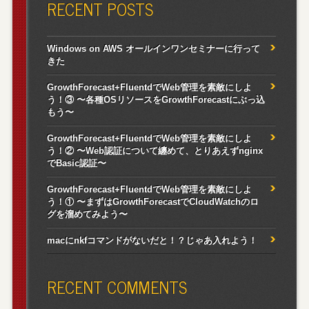
RECENT POSTS
Windows on AWS オールインワンセミナーに行って
きた
GrowthForecast+FluentdでWeb管理を素敵にしよ
う！③ 〜各種OSリソースをGrowthForecastにぶっ込
もう〜
GrowthForecast+FluentdでWeb管理を素敵にしよ
う！② 〜Web認証について纏めて、とりあえずnginx
でBasic認証〜
GrowthForecast+FluentdでWeb管理を素敵にしよ
う！① 〜まずはGrowthForecastでCloudWatchのロ
グを溜めてみよう〜
macにnkfコマンドがないだと！？じゃあ入れよう！
RECENT COMMENTS