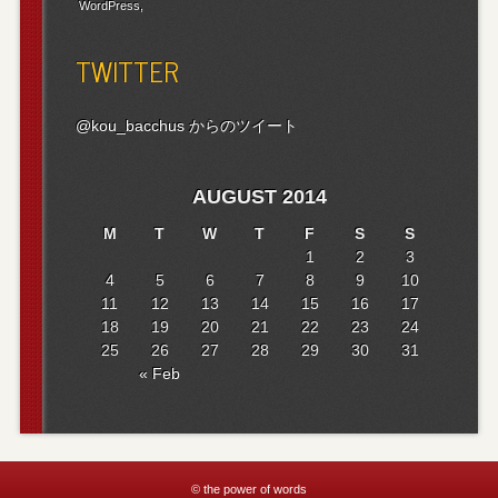
WordPress
TWITTER
@kou_bacchus からのツイート
AUGUST 2014
M
T
W
T
F
S
S
1
2
3
4
5
6
7
8
9
10
11
12
13
14
15
16
17
18
19
20
21
22
23
24
25
26
27
28
29
30
31
« Feb
© the power of words