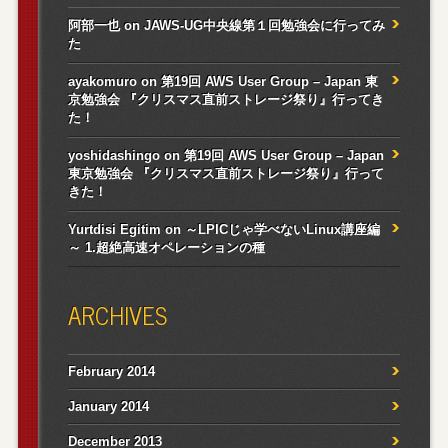
阿部一也
on
JAWS-UG中央線第１回勉強会に行ってみ
た
ayakomuro
on
第19回 AWS User Group – Japan 東
京勉強会 『クリスマス直前ストレージ祭り』行ってき
た！
yoshidashingo
on
第19回 AWS User Group – Japan
東京勉強会 『クリスマス直前ストレージ祭り』行って
きた！
Yurtdisi Egitim
on
～LPICじゃ学べないLinux講座編
～ 1.超絶高速オペレーションの種
ARCHIVES
February 2014
January 2014
December 2013