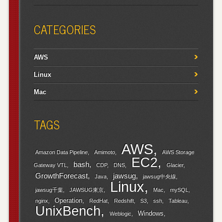
CATEGORIES
AWS
Linux
Mac
TAGS
AWS
Amazon Data Pipeline
Amimoto
AWS Storage
EC2
bash
Gateway VTL
CDP
DNS
Glacier
GrowthForecast
jawsug
Java
jawsug中央線
Linux
jawsug千葉
JAWSUG東京
Mac
mySQL
Operation
nginx
RedHat
Redshift
S3
ssh
Tableau
UnixBench
Windows
Weblogic