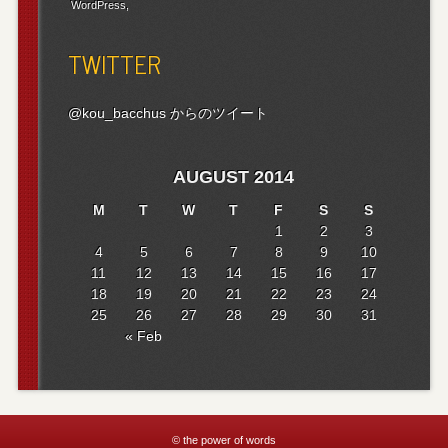
WordPress
TWITTER
@kou_bacchus からのツイート
AUGUST 2014
M
T
W
T
F
S
S
1
2
3
4
5
6
7
8
9
10
11
12
13
14
15
16
17
18
19
20
21
22
23
24
25
26
27
28
29
30
31
« Feb
© the power of words