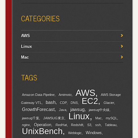
CATEGORIES
AWS
Linux
Mac
TAGS
AWS
Amazon Data Pipeline
Amimoto
AWS Storage
EC2
bash
Gateway VTL
CDP
DNS
Glacier
GrowthForecast
jawsug
Java
jawsug中央線
Linux
jawsug千葉
JAWSUG東京
Mac
mySQL
Operation
nginx
RedHat
Redshift
S3
ssh
Tableau
UnixBench
Windows
Weblogic