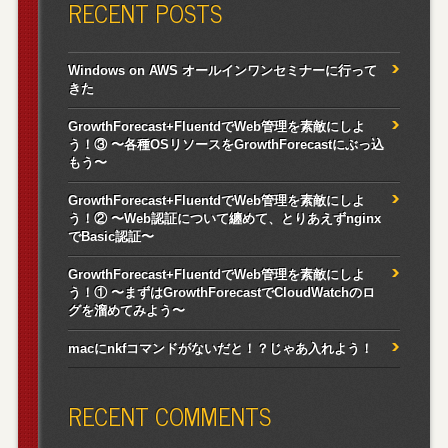
RECENT POSTS
Windows on AWS オールインワンセミナーに行って
きた
GrowthForecast+FluentdでWeb管理を素敵にしよ
う！③ 〜各種OSリソースをGrowthForecastにぶっ込
もう〜
GrowthForecast+FluentdでWeb管理を素敵にしよ
う！② 〜Web認証について纏めて、とりあえずnginx
でBasic認証〜
GrowthForecast+FluentdでWeb管理を素敵にしよ
う！① 〜まずはGrowthForecastでCloudWatchのロ
グを溜めてみよう〜
macにnkfコマンドがないだと！？じゃあ入れよう！
RECENT COMMENTS