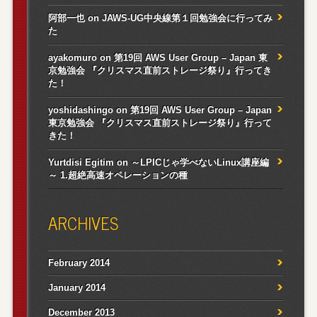
阿部一也
on
JAWS-UG中央線第１回勉強会に行ってみ
た
ayakomuro
on
第19回 AWS User Group – Japan 東
京勉強会 『クリスマス直前ストレージ祭り』行ってき
た！
yoshidashingo
on
第19回 AWS User Group – Japan
東京勉強会 『クリスマス直前ストレージ祭り』行って
きた！
Yurtdisi Egitim
on
～LPICじゃ学べないLinux講座編
～ 1.超絶高速オペレーションの種
ARCHIVES
February 2014
January 2014
December 2013