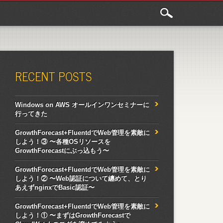
RECENT POSTS
Windows on AWS オールインワンセミナーに
行ってきた
GrowthForecast+FluentdでWeb管理を素敵に
しよう！③ 〜各種OSリソースを
GrowthForecastにぶっ込もう〜
GrowthForecast+FluentdでWeb管理を素敵に
しよう！② 〜Web認証について纏めて、とり
あえずnginxでBasic認証〜
GrowthForecast+FluentdでWeb管理を素敵に
しよう！① 〜まずはGrowthForecastで