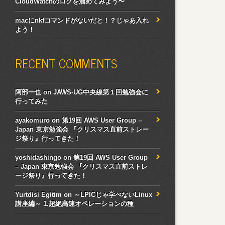
CloudWatchのログを溜めてみよう〜
macにnkfコマンドがないだと！？じゃあ入れ
よう！
RECENT COMMENTS
阿部一也
on
JAWS-UG中央線第１回勉強会に
行ってみた
ayakomuro
on
第19回 AWS User Group –
Japan 東京勉強会 『クリスマス直前ストレー
ジ祭り』行ってきた！
yoshidashingo
on
第19回 AWS User Group
– Japan 東京勉強会 『クリスマス直前ストレ
ージ祭り』行ってきた！
Yurtdisi Egitim
on
～LPICじゃ学べないLinux
講座編～ 1.超絶高速オペレーションの種