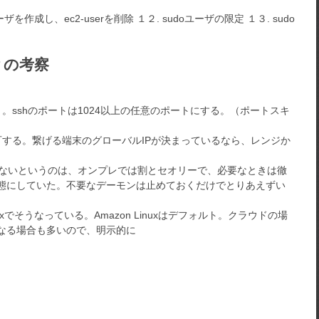
ザを作成し、ec2-userを削除 １２. sudoユーザの限定 １３. sudo
？の考察
。sshのポートは1024以上の任意のポートにする。（ポートスキ
許可する。繋げる端末のグローバルIPが決まっているなら、レンジか
上げないというのは、オンプレでは割とセオリーで、必要なときは徹
態にしていた。不要なデーモンは止めておくだけでとりあえずい
uxでそうなっている。Amazon Linuxはデフォルト。クラウドの場
なる場合も多いので、明示的に