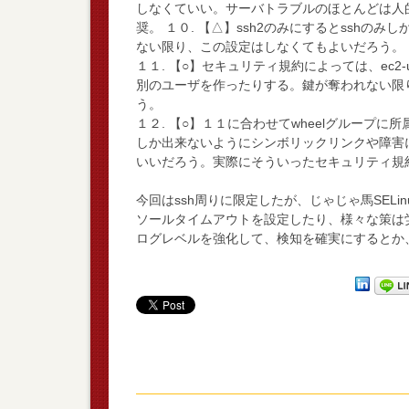
しなくていい。サーバトラブルのほとんどは人
奨。 １０. 【△】ssh2のみにするとssh
ない限り、この設定はしなくてもよいだろう。
１１. 【○】セキュリティ規約によっては、ec
別のユーザを作ったりする。鍵が奪われない限
う。
１２. 【○】１１に合わせてwheelグループに
しか出来ないようにシンボリックリンクや障害
いいだろう。実際にそういったセキュリティ規
今回はssh周りに限定したが、じゃじゃ馬SEL
ソールタイムアウトを設定したり、様々な策は
ログレベルを強化して、検知を確実にするとか