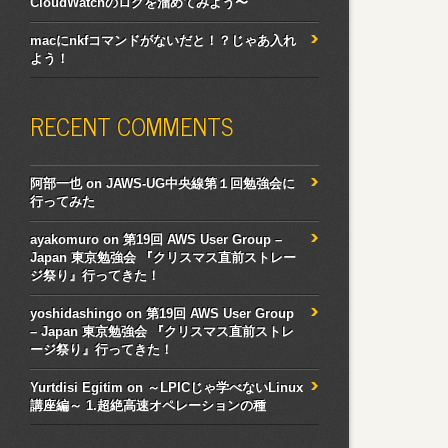
CloudWatchのログを溜めてみよう〜
macにnkfコマンドがないだと！？じゃあ入れ
よう！
RECENT COMMENTS
阿部一也
on
JAWS-UG中央線第１回勉強会に
行ってみた
ayakomuro
on
第19回 AWS User Group –
Japan 東京勉強会 『クリスマス直前ストレー
ジ祭り』行ってきた！
yoshidashingo
on
第19回 AWS User Group
– Japan 東京勉強会 『クリスマス直前ストレ
ージ祭り』行ってきた！
Yurtdisi Egitim
on
～LPICじゃ学べないLinux
講座編～ 1.超絶高速オペレーションの種