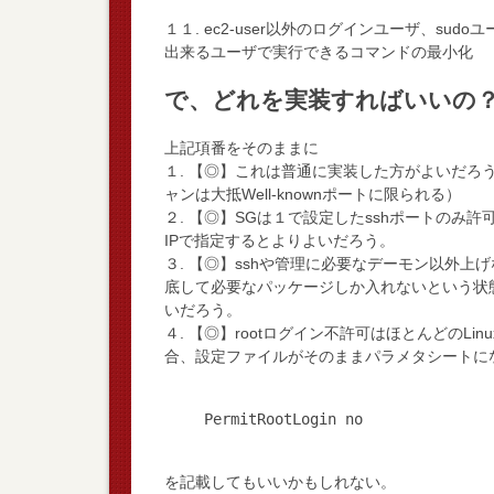
１１. ec2-user以外のログインユーザ、sudoユー
出来るユーザで実行できるコマンドの最小化
で、どれを実装すればいいの
上記項番をそのままに
１. 【◎】これは普通に実装した方がよいだろう
ャンは大抵Well-knownポートに限られる）
２. 【◎】SGは１で設定したsshポートのみ
IPで指定するとよりよいだろう。
３. 【◎】sshや管理に必要なデーモン以外
底して必要なパッケージしか入れないという状
いだろう。
４. 【◎】rootログイン不許可はほとんどのLin
合、設定ファイルがそのままパラメタシートに
を記載してもいいかもしれない。