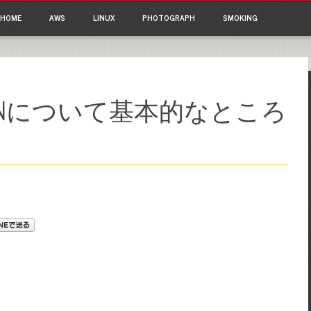
ain menu
p to content
HOME
AWS
LINUX
PHOTOGRAPH
SMOKING
STIONについて基本的なところ