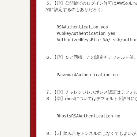
５. 【◎】公開鍵でのログイン許可はAWSのL
的に設定するのもありだろう。
RSAAuthentication yes
PubkeyAuthentication yes
６. 【◎】５と同様、この設定もデフォルト値
７. 【◎】チャレンジレスポンス認証はデフォ
８. 【◎】rhostについてはデフォルト不許
９. 【○】踏み台をトンネルにしなくてもよい