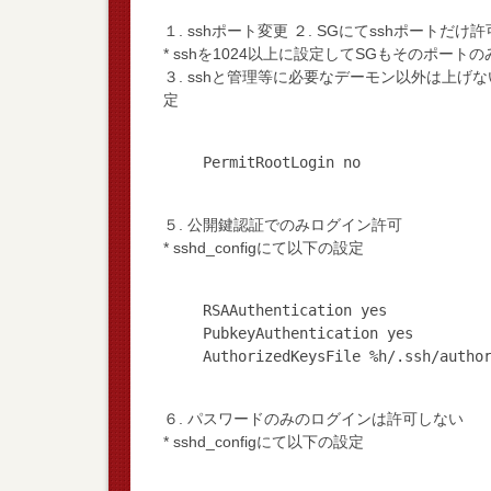
１. sshポート変更 ２. SGにてsshポートだけ許
* sshを1024以上に設定してSGもそのポート
３. sshと管理等に必要なデーモン以外は上げない ４
定
５. 公開鍵認証でのみログイン許可
* sshd_configにて以下の設定
RSAAuthentication yes
PubkeyAuthentication yes
６. パスワードのみのログインは許可しない
* sshd_configにて以下の設定