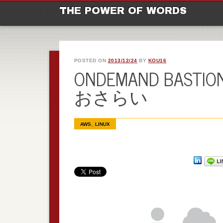
M
Ski
THE POWER OF WORDS
POSTED ON
2013/12/24
BY
KOU16
ONDEMAND BA
おさらい
,
AWS
LINUX