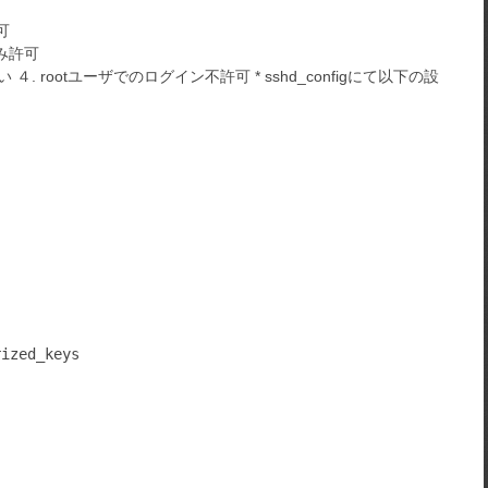
可
のみ許可
. rootユーザでのログイン不許可 * sshd_configにて以下の設