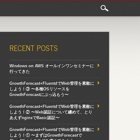
RECENT POSTS
Windows on AWS オールインワンセミナーに
行ってきた
GrowthForecast+FluentdでWeb管理を素敵に
しよう！③ 〜各種OSリソースを
GrowthForecastにぶっ込もう〜
GrowthForecast+FluentdでWeb管理を素敵に
しよう！② 〜Web認証について纏めて、とり
あえずnginxでBasic認証〜
GrowthForecast+FluentdでWeb管理を素敵に
しよう！① 〜まずはGrowthForecastで