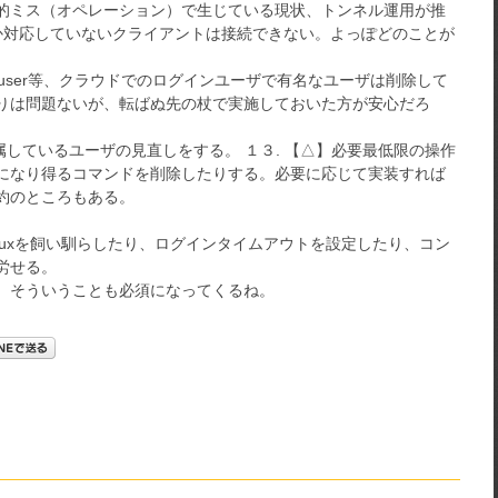
的ミス（オペレーション）で生じている現状、トンネル運用が推
のみしか対応していないクライアントは接続できない。よっぽどのことが
2-user等、クラウドでのログインユーザで有名なユーザは削除して
りは問題ないが、転ばぬ先の杖で実施しておいた方が安心だろ
所属しているユーザの見直しをする。 １３. 【△】必要最低限の操作
になり得るコマンドを削除したりする。必要に応じて実装すれば
約のところもある。
inuxを飼い馴らしたり、ログインタイムアウトを設定したり、コン
労せる。
、そういうことも必須になってくるね。