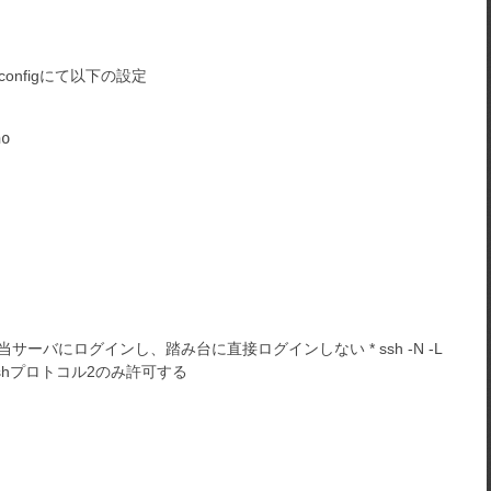
configにて以下の設定
サーバにログインし、踏み台に直接ログインしない * ssh -N -L
sshプロトコル2のみ許可する