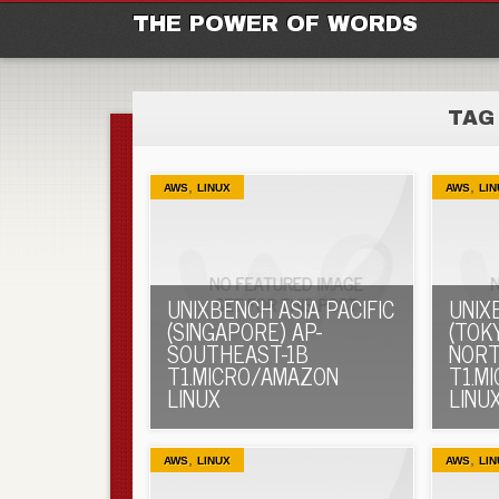
M
Ski
THE POWER OF WORDS
TAG
,
,
AWS
LINUX
AWS
LIN
UNIXBENCH ASIA PACIFIC
UNIX
(SINGAPORE) AP-
(TOKY
SOUTHEAST-1B
NORT
T1.MICRO/AMAZON
T1.M
LINUX
LINU
,
,
AWS
LINUX
AWS
LIN