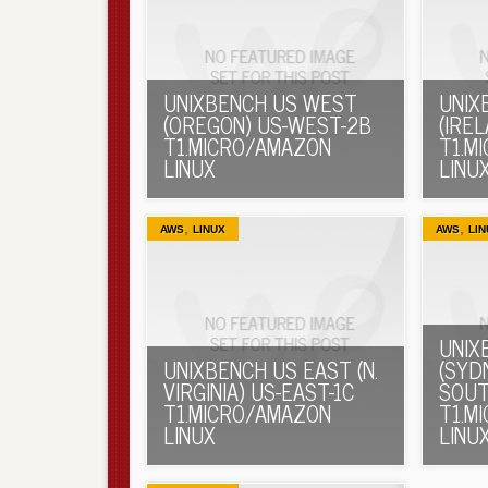
UNIXBENCH US WEST
UNIX
(OREGON) US-WEST-2B
(IRE
T1.MICRO/AMAZON
T1.M
LINUX
LINU
,
,
AWS
LINUX
AWS
LIN
UNIX
UNIXBENCH US EAST (N.
(SYD
VIRGINIA) US-EAST-1C
SOUT
T1.MICRO/AMAZON
T1.M
LINUX
LINU