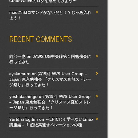
CloudWatchのログを溜めてみよう〜
macにnkfコマンドがないだと！？じゃあ入れ
よう！
RECENT COMMENTS
阿部一也
on
JAWS-UG中央線第１回勉強会に
行ってみた
ayakomuro
on
第19回 AWS User Group –
Japan 東京勉強会 『クリスマス直前ストレー
ジ祭り』行ってきた！
yoshidashingo
on
第19回 AWS User Group
– Japan 東京勉強会 『クリスマス直前ストレ
ージ祭り』行ってきた！
Yurtdisi Egitim
on
～LPICじゃ学べないLinux
講座編～ 1.超絶高速オペレーションの種