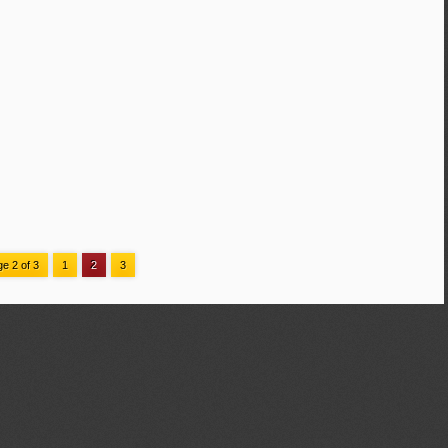
e 2 of 3
1
2
3