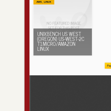
,
AWS
LINUX
UNIXBENCH US WEST
(OREGON) US-WEST-2C
T1.MICRO/AMAZON
LINUX
Pag