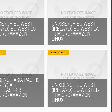
BENCH EU WEST
UNIXBENCH EU WEST
LAND) EU-WEST-1C
(IRELAND) EU-WEST-1A
ICRO/AMAZON
T1.MICRO/AMAZON
X
LINUX
,
UX
AWS
LINUX
BENCH ASIA PACIFIC
NEY) AP-
UNIXBENCH EU WEST
HEAST-2B
(IRELAND) EU-WEST-1B
ICRO/AMAZON
T1.MICRO/AMAZON
X
LINUX