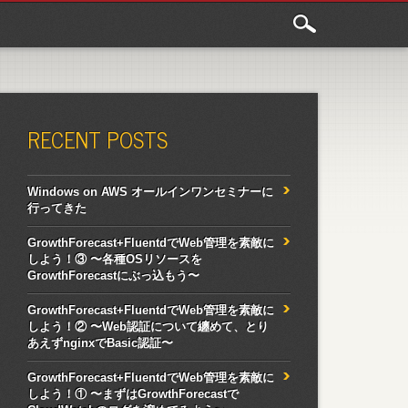
RECENT POSTS
Windows on AWS オールインワンセミナーに
行ってきた
GrowthForecast+FluentdでWeb管理を素敵に
しよう！③ 〜各種OSリソースを
GrowthForecastにぶっ込もう〜
GrowthForecast+FluentdでWeb管理を素敵に
しよう！② 〜Web認証について纏めて、とり
あえずnginxでBasic認証〜
GrowthForecast+FluentdでWeb管理を素敵に
しよう！① 〜まずはGrowthForecastで