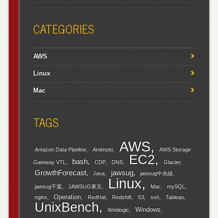
CATEGORIES
AWS
Linux
Mac
TAGS
AWS
Amazon Data Pipeline
Amimoto
AWS Storage
EC2
bash
Gateway VTL
CDP
DNS
Glacier
GrowthForecast
jawsug
Java
jawsug中央線
Linux
jawsug千葉
JAWSUG東京
Mac
mySQL
Operation
nginx
RedHat
Redshift
S3
ssh
Tableau
UnixBench
Windows
Weblogic