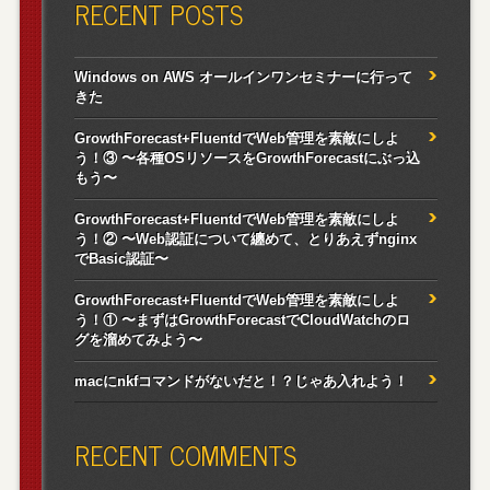
RECENT POSTS
Windows on AWS オールインワンセミナーに行って
きた
GrowthForecast+FluentdでWeb管理を素敵にしよ
う！③ 〜各種OSリソースをGrowthForecastにぶっ込
もう〜
GrowthForecast+FluentdでWeb管理を素敵にしよ
う！② 〜Web認証について纏めて、とりあえずnginx
でBasic認証〜
GrowthForecast+FluentdでWeb管理を素敵にしよ
う！① 〜まずはGrowthForecastでCloudWatchのロ
グを溜めてみよう〜
macにnkfコマンドがないだと！？じゃあ入れよう！
RECENT COMMENTS