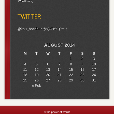
WordPress
TWITTER
@kou_bacchus からのツイート
AUGUST 2014
M
T
W
T
F
S
S
1
2
3
4
5
6
7
8
9
10
11
12
13
14
15
16
17
18
19
20
21
22
23
24
25
26
27
28
29
30
31
« Feb
© the power of words