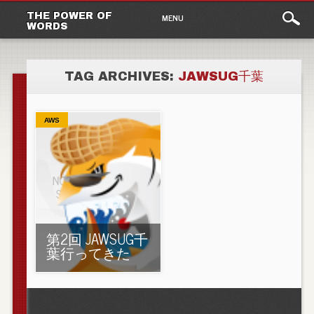
Main
Skip to content
THE POWER OF
MENU
WORDS
menu
TAG ARCHIVES:
JAWSUG千葉
AWS
第2回 JAWSUG千
葉行ってきた