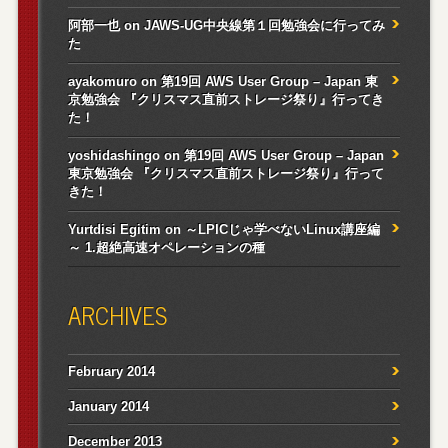
阿部一也
on
JAWS-UG中央線第１回勉強会に行ってみ
た
ayakomuro
on
第19回 AWS User Group – Japan 東
京勉強会 『クリスマス直前ストレージ祭り』行ってき
た！
yoshidashingo
on
第19回 AWS User Group – Japan
東京勉強会 『クリスマス直前ストレージ祭り』行って
きた！
Yurtdisi Egitim
on
～LPICじゃ学べないLinux講座編
～ 1.超絶高速オペレーションの種
ARCHIVES
February 2014
January 2014
December 2013