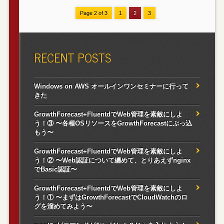
Page 2 of 3
1
2
3
RECENT POSTS
Windows on AWS オールインワンセミナーに行って
きた
GrowthForecast+FluentdでWeb管理を素敵にしよ
う！③ 〜各種OSリソースをGrowthForecastにぶっ込
もう〜
GrowthForecast+FluentdでWeb管理を素敵にしよ
う！② 〜Web認証について纏めて、とりあえずnginx
でBasic認証〜
GrowthForecast+FluentdでWeb管理を素敵にしよ
う！① 〜まずはGrowthForecastでCloudWatchのロ
グを溜めてみよう〜