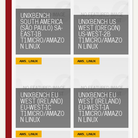
UNIXBENCH
SOUTH AMERICA
UNIXBENCH US
(SÃO PAULO) SA-
WEST (OREGON)
EAST-1B
US-WEST-2B
T1.MICRO/AMAZO
T1.MICRO/AMAZO
N LINUX
N LINUX
,
,
AWS
LINUX
AWS
LINUX
UNIXBENCH EU
UNIXBENCH EU
WEST (IRELAND)
WEST (IRELAND)
EU-WEST-1C
EU-WEST-1A
T1.MICRO/AMAZO
T1.MICRO/AMAZO
N LINUX
N LINUX
,
,
AWS
LINUX
AWS
LINUX