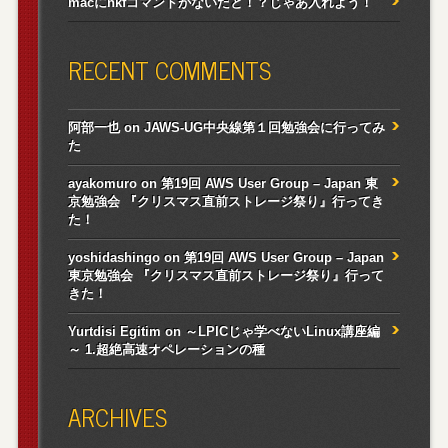
macにnkfコマンドがないだと！？じゃあ入れよう！
RECENT COMMENTS
阿部一也
on
JAWS-UG中央線第１回勉強会に行ってみ
た
ayakomuro
on
第19回 AWS User Group – Japan 東
京勉強会 『クリスマス直前ストレージ祭り』行ってき
た！
yoshidashingo
on
第19回 AWS User Group – Japan
東京勉強会 『クリスマス直前ストレージ祭り』行って
きた！
Yurtdisi Egitim
on
～LPICじゃ学べないLinux講座編
～ 1.超絶高速オペレーションの種
ARCHIVES