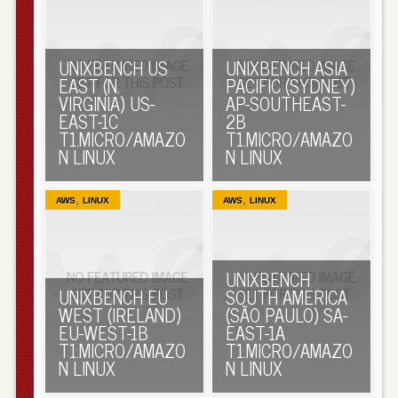
UNIXBENCH US
UNIXBENCH ASIA
EAST (N.
PACIFIC (SYDNEY)
VIRGINIA) US-
AP-SOUTHEAST-
EAST-1C
2B
T1.MICRO/AMAZO
T1.MICRO/AMAZO
N LINUX
N LINUX
,
,
AWS
LINUX
AWS
LINUX
UNIXBENCH
UNIXBENCH EU
SOUTH AMERICA
WEST (IRELAND)
(SÃO PAULO) SA-
EU-WEST-1B
EAST-1A
T1.MICRO/AMAZO
T1.MICRO/AMAZO
N LINUX
N LINUX