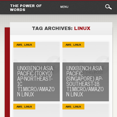
Main
Skip to content
THE POWER OF
MENU
WORDS
menu
TAG ARCHIVES:
LINUX
,
,
AWS
LINUX
AWS
LINUX
UNIXBENCH ASIA
UNIXBENCH ASIA
PACIFIC (TOKYO)
PACIFIC
AP-NORTHEAST-
(SINGAPORE) AP-
1C
SOUTHEAST-1B
T1.MICRO/AMAZO
T1.MICRO/AMAZO
N LINUX
N LINUX
,
,
AWS
LINUX
AWS
LINUX