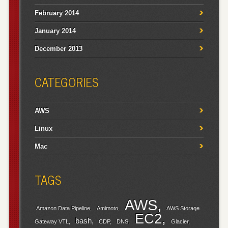
February 2014
January 2014
December 2013
CATEGORIES
AWS
Linux
Mac
TAGS
AWS
Amazon Data Pipeline
Amimoto
AWS Storage
EC2
bash
Gateway VTL
CDP
DNS
Glacier