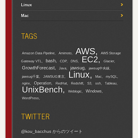
Linux
Mac
TAGS
AWS
Amazon Data Pipeline
Amimoto
AWS Storage
EC2
bash
Gateway VTL
CDP
DNS
Glacier
GrowthForecast
jawsug
Java
jawsug中央線
Linux
jawsug千葉
JAWSUG東京
Mac
mySQL
Operation
nginx
RedHat
Redshift
S3
ssh
Tableau
UnixBench
Windows
Weblogic
WordPress
TWITTER
@kou_bacchus からのツイート