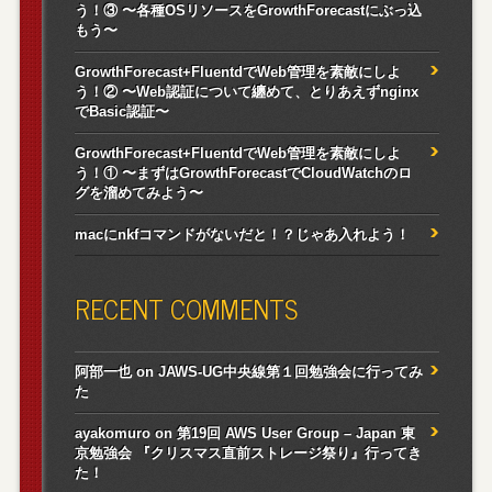
う！③ 〜各種OSリソースをGrowthForecastにぶっ込
もう〜
GrowthForecast+FluentdでWeb管理を素敵にしよ
う！② 〜Web認証について纏めて、とりあえずnginx
でBasic認証〜
GrowthForecast+FluentdでWeb管理を素敵にしよ
う！① 〜まずはGrowthForecastでCloudWatchのロ
グを溜めてみよう〜
macにnkfコマンドがないだと！？じゃあ入れよう！
RECENT COMMENTS
阿部一也
on
JAWS-UG中央線第１回勉強会に行ってみ
た
ayakomuro
on
第19回 AWS User Group – Japan 東
京勉強会 『クリスマス直前ストレージ祭り』行ってき
た！