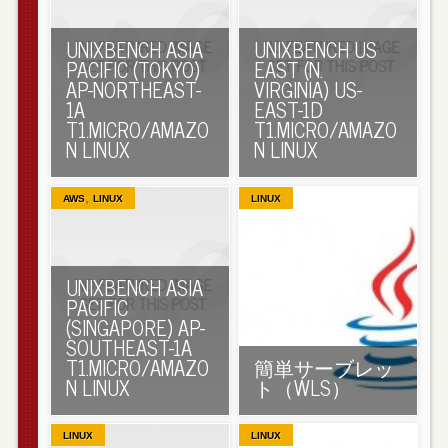
UNIXBENCH ASIA
UNIXBENCH US
PACIFIC (TOKYO)
EAST (N.
AP-NORTHEAST-
VIRGINIA) US-
1A
EAST-1D
T1.MICRO/AMAZO
T1.MICRO/AMAZO
N LINUX
N LINUX
,
AWS
LINUX
LINUX
UNIXBENCH ASIA
PACIFIC
(SINGAPORE) AP-
SOUTHEAST-1A
T1.MICRO/AMAZO
簡単サーブレッ
N LINUX
ト（WLS）
LINUX
LINUX