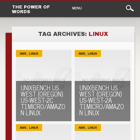
Main
Skip to content
THE POWER OF
MENU
WORDS
menu
TAG ARCHIVES:
LINUX
,
,
AWS
LINUX
AWS
LINUX
UNIXBENCH US
UNIXBENCH US
WEST (OREGON)
WEST (OREGON)
US-WEST-2C
US-WEST-2A
T1.MICRO/AMAZO
T1.MICRO/AMAZO
N LINUX
N LINUX
,
,
AWS
LINUX
AWS
LINUX