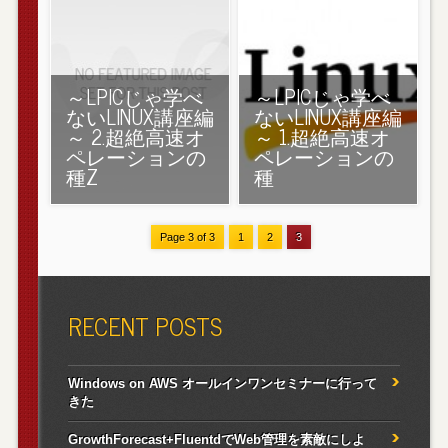
～LPICじゃ学べ
～LPICじゃ学べ
ないLINUX講座編
ないLINUX講座編
～ 2.超絶高速オ
～ 1.超絶高速オ
ペレーションの
ペレーションの
種Z
種
Page 3 of 3
1
2
3
RECENT POSTS
Windows on AWS オールインワンセミナーに行って
きた
GrowthForecast+FluentdでWeb管理を素敵にしよ