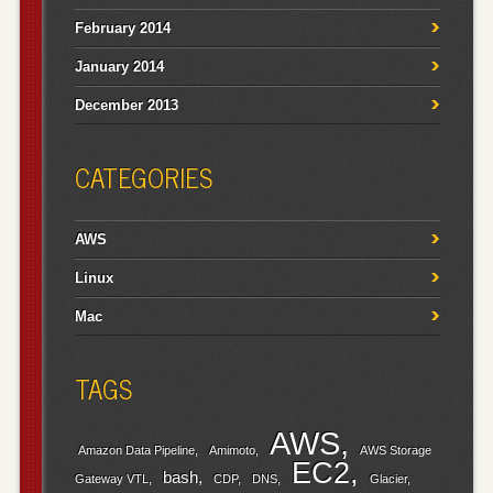
February 2014
January 2014
December 2013
CATEGORIES
AWS
Linux
Mac
TAGS
AWS
Amazon Data Pipeline
Amimoto
AWS Storage
EC2
bash
Gateway VTL
CDP
DNS
Glacier