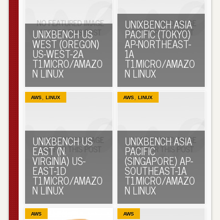
UNIXBENCH ASIA
UNIXBENCH US
PACIFIC (TOKYO)
WEST (OREGON)
AP-NORTHEAST-
US-WEST-2A
1A
T1.MICRO/AMAZO
T1.MICRO/AMAZO
N LINUX
N LINUX
,
,
AWS
LINUX
AWS
LINUX
UNIXBENCH US
UNIXBENCH ASIA
EAST (N.
PACIFIC
VIRGINIA) US-
(SINGAPORE) AP-
EAST-1D
SOUTHEAST-1A
T1.MICRO/AMAZO
T1.MICRO/AMAZO
N LINUX
N LINUX
AWS
AWS