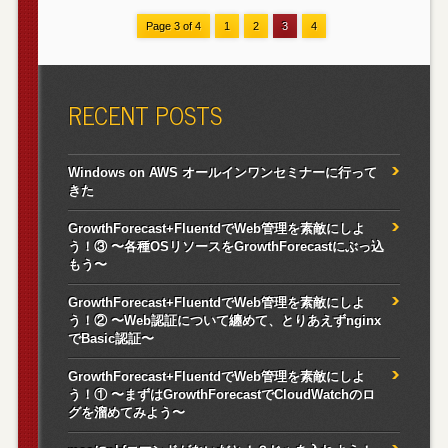
Page 3 of 4
1
2
3
4
RECENT POSTS
Windows on AWS オールインワンセミナーに行って
きた
GrowthForecast+FluentdでWeb管理を素敵にしよ
う！③ 〜各種OSリソースをGrowthForecastにぶっ込
もう〜
GrowthForecast+FluentdでWeb管理を素敵にしよ
う！② 〜Web認証について纏めて、とりあえずnginx
でBasic認証〜
GrowthForecast+FluentdでWeb管理を素敵にしよ
う！① 〜まずはGrowthForecastでCloudWatchのロ
グを溜めてみよう〜