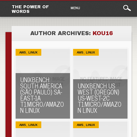
Main
Skip to content
THE POWER OF
MENU
WORDS
menu
AUTHOR ARCHIVES:
KOU16
,
,
AWS
LINUX
AWS
LINUX
UNIXBENCH
SOUTH AMERICA
UNIXBENCH US
(SÃO PAULO) SA-
WEST (OREGON)
EAST-1A
US-WEST-2C
T1.MICRO/AMAZO
T1.MICRO/AMAZO
N LINUX
N LINUX
,
,
AWS
LINUX
AWS
LINUX