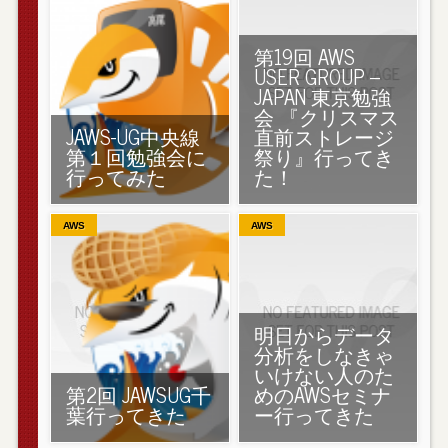
第19回 AWS
USER GROUP –
JAPAN 東京勉強
会 『クリスマス
JAWS-UG中央線
直前ストレージ
第１回勉強会に
祭り』行ってき
行ってみた
た！
AWS
AWS
明日からデータ
分析をしなきゃ
いけない人のた
第2回 JAWSUG千
めのAWSセミナ
葉行ってきた
ー行ってきた