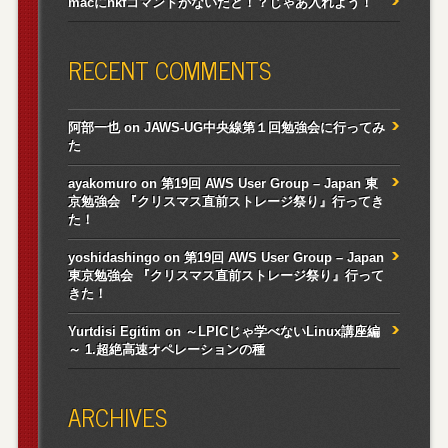
macにnkfコマンドがないだと！？じゃあ入れよう！
RECENT COMMENTS
阿部一也
on
JAWS-UG中央線第１回勉強会に行ってみ
た
ayakomuro
on
第19回 AWS User Group – Japan 東
京勉強会 『クリスマス直前ストレージ祭り』行ってき
た！
yoshidashingo
on
第19回 AWS User Group – Japan
東京勉強会 『クリスマス直前ストレージ祭り』行って
きた！
Yurtdisi Egitim
on
～LPICじゃ学べないLinux講座編
～ 1.超絶高速オペレーションの種
ARCHIVES