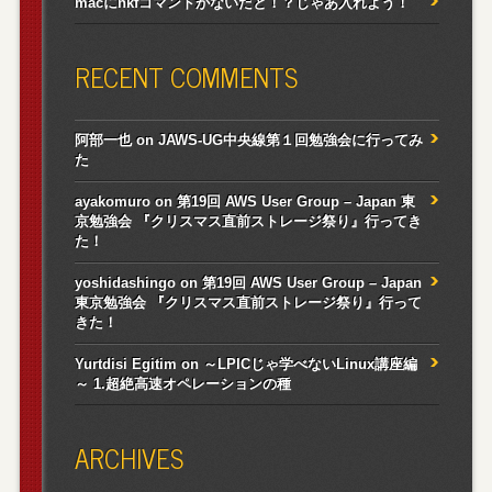
macにnkfコマンドがないだと！？じゃあ入れよう！
RECENT COMMENTS
阿部一也
on
JAWS-UG中央線第１回勉強会に行ってみ
た
ayakomuro
on
第19回 AWS User Group – Japan 東
京勉強会 『クリスマス直前ストレージ祭り』行ってき
た！
yoshidashingo
on
第19回 AWS User Group – Japan
東京勉強会 『クリスマス直前ストレージ祭り』行って
きた！
Yurtdisi Egitim
on
～LPICじゃ学べないLinux講座編
～ 1.超絶高速オペレーションの種
ARCHIVES