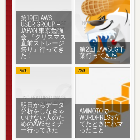
第19回 AWS
USER GROUP –
JAPAN 東京勉強
会 『クリスマス
直前ストレージ
祭り』行ってき
第2回 JAWSUG千
た！
葉行ってきた
AWS
AWS
明日からデータ
分析をしなきゃ
AMIMOTOで
いけない人のた
WORDPRESS立
めのAWSセミナ
てたときにハマ
ー行ってきた
ったこと