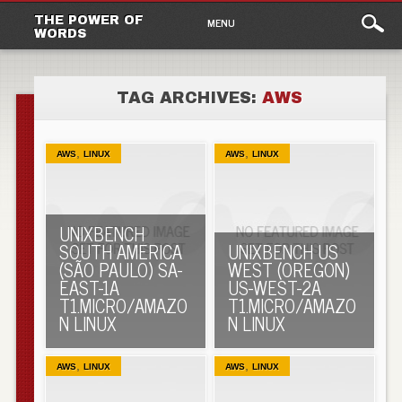
Main
Skip to content
THE POWER OF
MENU
WORDS
menu
TAG ARCHIVES:
AWS
,
,
AWS
LINUX
AWS
LINUX
UNIXBENCH
SOUTH AMERICA
UNIXBENCH US
(SÃO PAULO) SA-
WEST (OREGON)
EAST-1A
US-WEST-2A
T1.MICRO/AMAZO
T1.MICRO/AMAZO
N LINUX
N LINUX
,
,
AWS
LINUX
AWS
LINUX