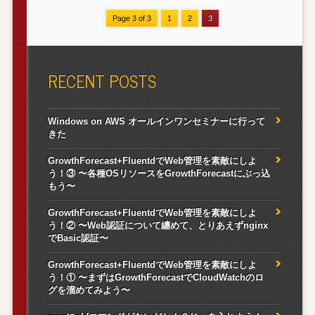
Page 3 of 3
1
2
3
RECENT POSTS
Windows on AWS オールインワンセミナーに行って
きた
GrowthForecast+FluentdでWeb管理を素敵にしよ
う！③ 〜各種OSリソースをGrowthForecastにぶっ込
もう〜
GrowthForecast+FluentdでWeb管理を素敵にしよ
う！② 〜Web認証について纏めて、とりあえずnginx
でBasic認証〜
GrowthForecast+FluentdでWeb管理を素敵にしよ
う！① 〜まずはGrowthForecastでCloudWatchのロ
グを溜めてみよう〜