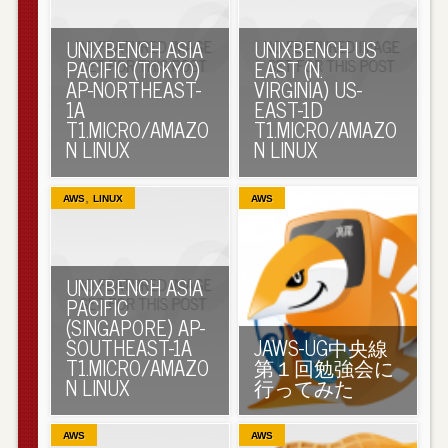
UNIXBENCH ASIA
UNIXBENCH US
PACIFIC (TOKYO)
EAST (N.
AP-NORTHEAST-
VIRGINIA) US-
1A
EAST-1D
T1.MICRO/AMAZO
T1.MICRO/AMAZO
N LINUX
N LINUX
,
AWS
LINUX
AWS
UNIXBENCH ASIA
PACIFIC
(SINGAPORE) AP-
SOUTHEAST-1A
JAWS-UG中央線
T1.MICRO/AMAZO
第１回勉強会に
N LINUX
行ってみた
AWS
AWS