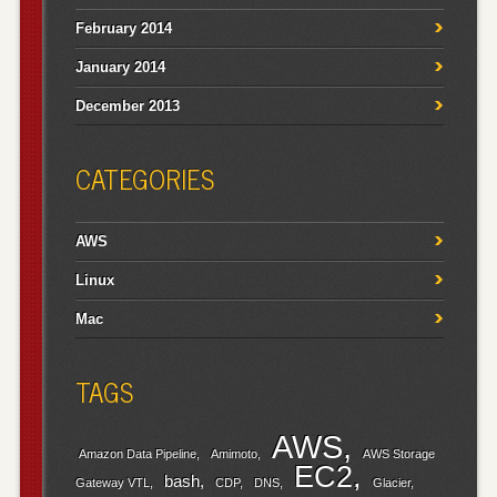
February 2014
January 2014
December 2013
CATEGORIES
AWS
Linux
Mac
TAGS
AWS
Amazon Data Pipeline
Amimoto
AWS Storage
EC2
bash
Gateway VTL
CDP
DNS
Glacier