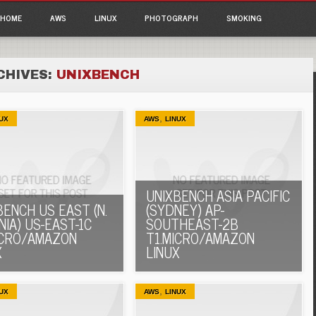
ain menu
p to content
HOME
AWS
LINUX
PHOTOGRAPH
SMOKING
CHIVES:
UNIXBENCH
,
UX
AWS
LINUX
UNIXBENCH ASIA PACIFIC
BENCH US EAST (N.
(SYDNEY) AP-
NIA) US-EAST-1C
SOUTHEAST-2B
ICRO/AMAZON
T1.MICRO/AMAZON
X
LINUX
,
UX
AWS
LINUX