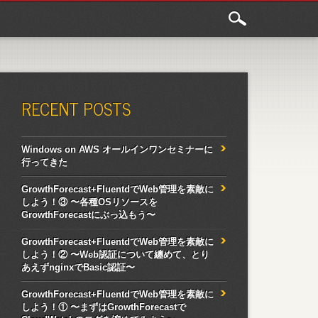
RECENT POSTS
Windows on AWS オールインワンセミナーに
行ってきた
GrowthForecast+FluentdでWeb管理を素敵に
しよう！③ 〜各種OSリソースを
GrowthForecastにぶっ込もう〜
GrowthForecast+FluentdでWeb管理を素敵に
しよう！② 〜Web認証について纏めて、とり
あえずnginxでBasic認証〜
GrowthForecast+FluentdでWeb管理を素敵に
しよう！① 〜まずはGrowthForecastで