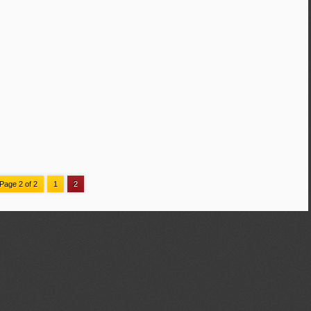
Page 2 of 2
1
2