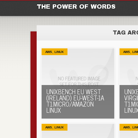
M
Ski
THE POWER OF WORDS
TAG AR
,
,
AWS
LINUX
AWS
LIN
UNIXBENCH EU WEST
UNIX
(IRELAND) EU-WEST-1A
VIRGI
T1.MICRO/AMAZON
T1.M
LINUX
LINU
,
,
AWS
LINUX
AWS
LIN