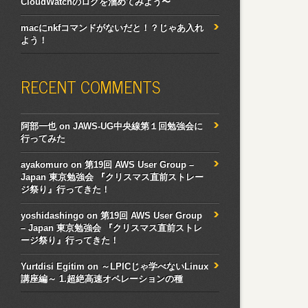
CloudWatchのログを溜めてみよう〜
macにnkfコマンドがないだと！？じゃあ入れ
よう！
RECENT COMMENTS
阿部一也
on
JAWS-UG中央線第１回勉強会に
行ってみた
ayakomuro
on
第19回 AWS User Group –
Japan 東京勉強会 『クリスマス直前ストレー
ジ祭り』行ってきた！
yoshidashingo
on
第19回 AWS User Group
– Japan 東京勉強会 『クリスマス直前ストレ
ージ祭り』行ってきた！
Yurtdisi Egitim
on
～LPICじゃ学べないLinux
講座編～ 1.超絶高速オペレーションの種