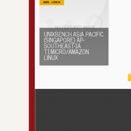
,
AWS
LINUX
UNIXBENCH ASIA PACIFIC
(SINGAPORE) AP-
SOUTHEAST-1A
T1.MICRO/AMAZON
LINUX