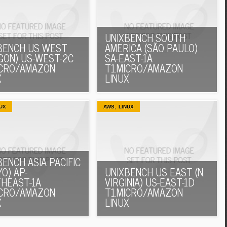
UNIXBENCH SOUTH
BENCH US WEST
AMERICA (SÃO PAULO)
GON) US-WEST-2C
SA-EAST-1A
ICRO/AMAZON
T1.MICRO/AMAZON
X
LINUX
,
UX
AWS
LINUX
BENCH ASIA PACIFIC
O) AP-
UNIXBENCH US EAST (N.
HEAST-1A
VIRGINIA) US-EAST-1D
ICRO/AMAZON
T1.MICRO/AMAZON
X
LINUX