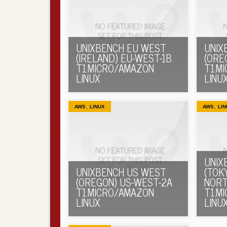
UNIXBENCH EU WEST
UNIX
(IRELAND) EU-WEST-1B
(ORE
T1.MICRO/AMAZON
T1.M
LINUX
LINU
,
,
AWS
LINUX
AWS
LIN
UNIX
UNIXBENCH US WEST
(TOKY
(OREGON) US-WEST-2A
NORT
T1.MICRO/AMAZON
T1.M
LINUX
LINU