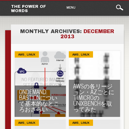
Main
Skip to content
THE POWER OF
MENU
WORDS
menu
MONTHLY ARCHIVES:
DECEMBER
2013
,
,
AWS
LINUX
AWS
LINUX
AWSの各リージ
ONDEMAND
ョン・AZごとに
BASTIONについ
TI.MICROの
て基本的なとこ
UNIXBENCHを取
ろおさらい
ってみた
,
,
AWS
LINUX
AWS
LINUX