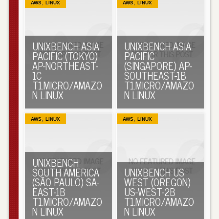
,
,
AWS
LINUX
AWS
LINUX
UNIXBENCH ASIA
UNIXBENCH ASIA
PACIFIC (TOKYO)
PACIFIC
AP-NORTHEAST-
(SINGAPORE) AP-
1C
SOUTHEAST-1B
T1.MICRO/AMAZO
T1.MICRO/AMAZO
N LINUX
N LINUX
,
,
AWS
LINUX
AWS
LINUX
UNIXBENCH
SOUTH AMERICA
UNIXBENCH US
(SÃO PAULO) SA-
WEST (OREGON)
EAST-1B
US-WEST-2B
T1.MICRO/AMAZO
T1.MICRO/AMAZO
N LINUX
N LINUX