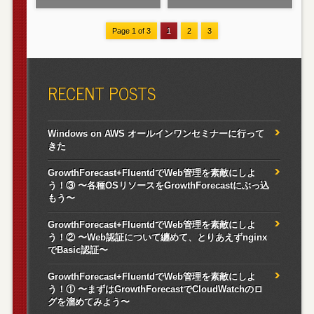
Page 1 of 3
1
2
3
RECENT POSTS
Windows on AWS オールインワンセミナーに行って
きた
GrowthForecast+FluentdでWeb管理を素敵にしよ
う！③ 〜各種OSリソースをGrowthForecastにぶっ込
もう〜
GrowthForecast+FluentdでWeb管理を素敵にしよ
う！② 〜Web認証について纏めて、とりあえずnginx
でBasic認証〜
GrowthForecast+FluentdでWeb管理を素敵にしよ
う！① 〜まずはGrowthForecastでCloudWatchのロ
グを溜めてみよう〜