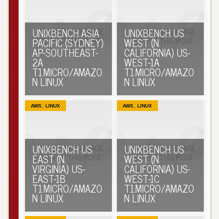
UNIXBENCH ASIA
UNIXBENCH US
PACIFIC (SYDNEY)
WEST (N.
AP-SOUTHEAST-
CALIFORNIA) US-
2A
WEST-1A
T1.MICRO/AMAZO
T1.MICRO/AMAZO
N LINUX
N LINUX
,
,
AWS
LINUX
AWS
LINUX
UNIXBENCH US
UNIXBENCH US
EAST (N.
WEST (N.
VIRGINIA) US-
CALIFORNIA) US-
EAST-1B
WEST-1C
T1.MICRO/AMAZO
T1.MICRO/AMAZO
N LINUX
N LINUX