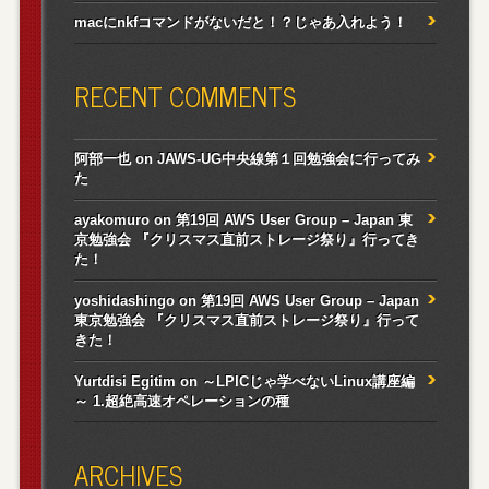
macにnkfコマンドがないだと！？じゃあ入れよう！
RECENT COMMENTS
阿部一也
on
JAWS-UG中央線第１回勉強会に行ってみ
た
ayakomuro
on
第19回 AWS User Group – Japan 東
京勉強会 『クリスマス直前ストレージ祭り』行ってき
た！
yoshidashingo
on
第19回 AWS User Group – Japan
東京勉強会 『クリスマス直前ストレージ祭り』行って
きた！
Yurtdisi Egitim
on
～LPICじゃ学べないLinux講座編
～ 1.超絶高速オペレーションの種
ARCHIVES